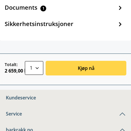
Documents
1
Sikkerhetsinstruksjoner
zentheme.component.product.quantitySele
Totalt:
Kjøp nå
2 659,00 kr
Kundeservice
Service
barkrakk.no