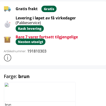
Gratis frakt
Gratis
Levering i løpet av få virkedager
(Pakkeservice)
Rask levering
Bare 7 varer fortsatt tilgjengelige
Nesten utsolgt
191810303
Artikkelnummer:
Vis mer produktinformasjon
select
Farge:
brun
brun
brun