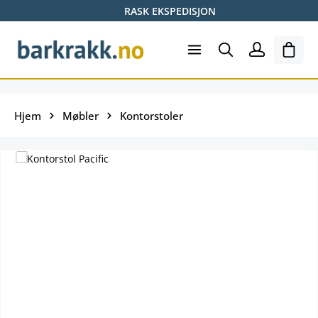
RASK EKSPEDISJON
Hopp til hovedinnhold
Hand
Hjem
Møbler
Kontorstoler