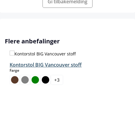
Gi tilbakemelding
Hopp over produktgalleri
Flere anbefalinger
Kontorstol BIG Vancouver stoff
select
Farge
+
3