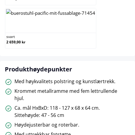
svart
svart
2 659,00 kr
Produkthøydepunkter
Med høykvalitets polstring og kunstlærtrekk.
Krommet metallramme med fem lettrullende
hjul.
Ca. mål HxBxD: 118 - 127 x 68 x 64 cm.
Sittehøyde: 47 - 56 cm
Høydejusterbar og roterbar.
Med uttrekkbar fotstøtte.