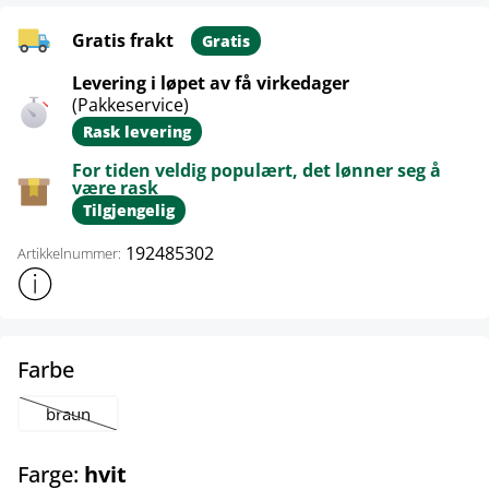
Gratis frakt
Gratis
Levering i løpet av få virkedager
(Pakkeservice)
Rask levering
For tiden veldig populært, det lønner seg å
være rask
Tilgjengelig
192485302
Artikkelnummer:
Vis mer produktinformasjon
select
Farbe
braun
(Dette alternativet er foreløpig ikke tilgjengelig.)
select
Farge:
hvit