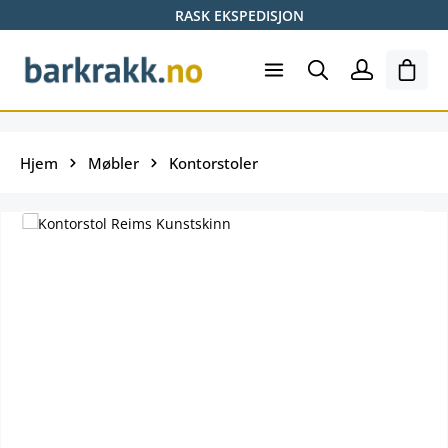
RASK EKSPEDISJON
Hopp til hovedinnhold
Hand
Hjem
Møbler
Kontorstoler