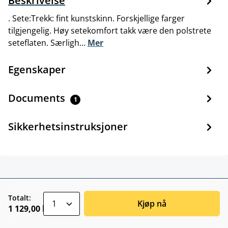
Beskrivelse
. Sete:Trekk: fint kunstskinn. Forskjellige farger
tilgjengelig. Høy setekomfort takk være den polstrete
seteflaten. Særligh…
Mer
Egenskaper
Documents
1
Sikkerhetsinstruksjoner
zentheme.component.product.quantitySele
Totalt:
Kjøp nå
1 129,00 kr