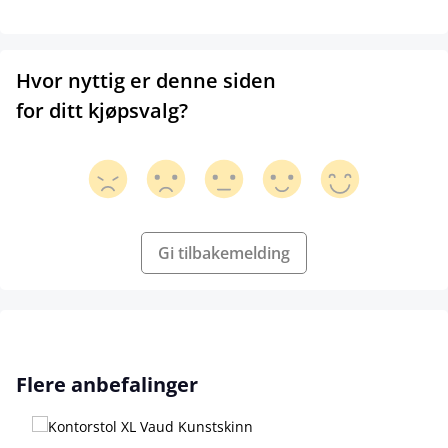
Hvor nyttig er denne siden
for ditt kjøpsvalg?
Gi tilbakemelding
Hopp over produktgalleri
Flere anbefalinger