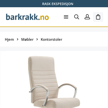
RASK EKSPEDISJON
Hopp til hovedinnhold
Hand
Hjem
Møbler
Kontorstoler