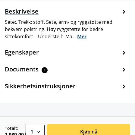
Beskrivelse
Sete:. Trekk: stoff. Sete, arm- og ryggstøtte med
bekvem polstring. Høy ryggstøtte for bedre
sittekomfort. . Understell:. Ma…
Mer
Egenskaper
Documents
1
Sikkerhetsinstruksjoner
zentheme.component.product.quantitySele
Totalt:
Kjøp nå
1 989,00 kr