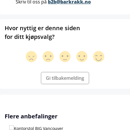
Skriv til oss på
b2b@barkrakk.no
Hvor nyttig er denne siden
for ditt kjøpsvalg?
Gi tilbakemelding
Hopp over produktgalleri
Flere anbefalinger