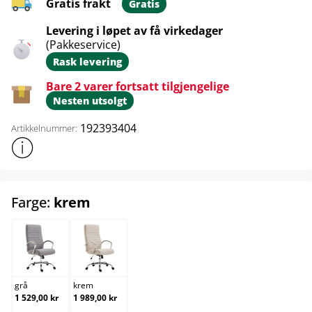
Gratis frakt
Gratis
Levering i løpet av få virkedager
(Pakkeservice)
Rask levering
Bare 2 varer fortsatt tilgjengelige
Nesten utsolgt
192393404
Artikkelnummer:
Vis mer produktinformasjon
select
Farge:
krem
grå
krem
grå
krem
1 529,00 kr
1 989,00 kr