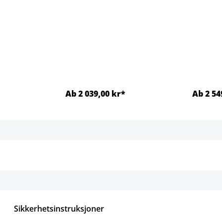
lgjengelig.)
Ab 2 039,00 kr*
Ab 2 54
jer
Detaljer
Sikkerhetsinstruksjoner