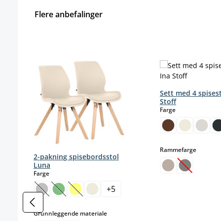
Flere anbefalinger
Hopp over produktgalleri
Sett med 4 spisest
Stoff
select
Farge
select
Rammefarge
2-pakning spisebordsstol
Luna
(Dette alter
select
Farge
+
5
(Dette alternativet er foreløpig ikke tilgjengelig.)
(Dette alternativet er foreløpig ikke tilgjengelig.)
(Dette alternativet er foreløpig ikke tilgjengel
select
Grunnleggende materiale