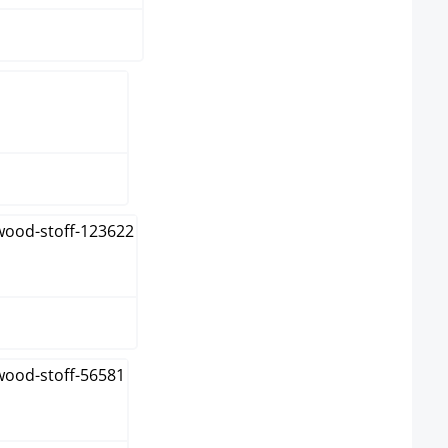
m
grå
 grå