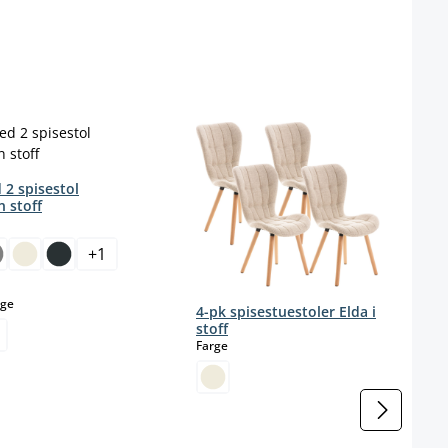
 2 spisestol
 stoff
ct
+
1
ig.)
select
ge
4-pk spisestuestoler Elda i
stoff
select
Farge