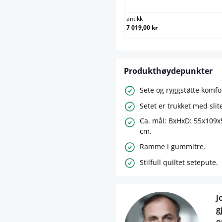
antikk
7 019,00 kr
Produkthøydepunkter
Sete og ryggstøtte komfor
Setet er trukket med slite
Ca. mål: BxHxD: 55x109x5
cm.
Ramme i gummitre.
Stilfull quiltet setepute.
J
g
o