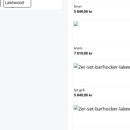
brun
5 849,00 kr
kre
krem
7 019,00 kr
lys 
lys grå
5 849,00 kr
mørk