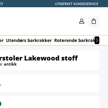
ET
UTMERKET KUNDESERVICE
Handle
er
Utendørs barkrakker
Roterende barkrakker
M
rstoler Lakewood stoff
e:
antikk
a