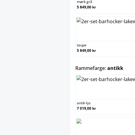
mørk grå
5 849,00 kr
tau
taupe
5 849,00 kr
selec
Rammefarge:
antikk
anti
antik-lys
7 019,00 kr
anti