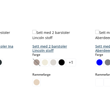
oler Ina
Sett med 2 barstoler
Sett med
Lincoln stoff
Aberdeen
select
sele
Farge
Farge
+
1
(Dette alternativet er foreløpig ikke tilgjengel
select
Rammefarge
Rammefar
nativet er foreløpig ikke tilgjengelig.)
ig.)