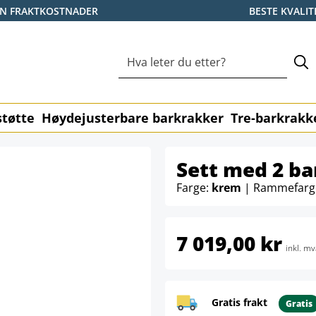
EN FRAKTKOSTNADER
BESTE KVALIT
tøtte
Høydejusterbare barkrakker
Tre-barkrakk
Sett med 2 ba
Farge:
krem
| Rammefarg
7 019,00 kr
inkl. mv
Gratis frakt
Gratis