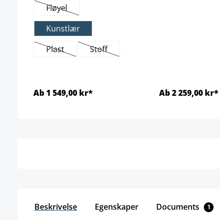
Fløyel
(Dette alternativet er foreløpig ikke tilgjengelig.)
Kunstlær
Plast
Stoff
(Dette alternativet er foreløpig ikke tilgjengelig.)
(Dette alternativet er foreløpig ikke ti
Ab 1 549,00 kr*
Ab 2 259,00 kr*
Detaljer
Detal
Beskrivelse
Egenskaper
Documents
1