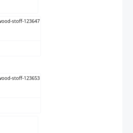
pe
t
k-lys
kk