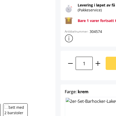
Levering i løpet av få
(Pakkeservice)
Bare 1 varer fortsatt 
304574
Artikkelnummer:
Vis mer produktinformasjon
Produktmengde: A
select
Farge:
krem
bru