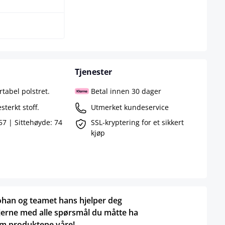
Tjenester
tabel polstret.
Betal innen 30 dager
sterkt stoff.
Utmerket kundeservice
7 | Sittehøyde: 74
SSL-kryptering for et sikkert
kjøp
ohan og teamet hans hjelper deg
jerne med alle spørsmål du måtte ha
m produktene våre!