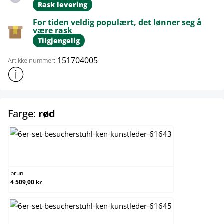
Rask levering
For tiden veldig populært, det lønner seg å
være rask
Tilgjengelig
151704005
Artikkelnummer:
Vis mer produktinformasjon
select
Farge:
rød
brun
brun
4 509,00 kr