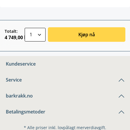
zentheme.component.product.quantitySele
Totalt:
Kjøp nå
4 749,00 kr
Kundeservice
Service
barkrakk.no
Betalingsmetoder
* Alle priser inkl. lovpålagt merverdiavgift.