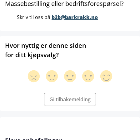
Massebestilling eller bedriftsforespørsel?
Skriv til oss på
b2b@barkrakk.no
Hvor nyttig er denne siden
for ditt kjøpsvalg?
Gi tilbakemelding
Hopp over produktgalleri