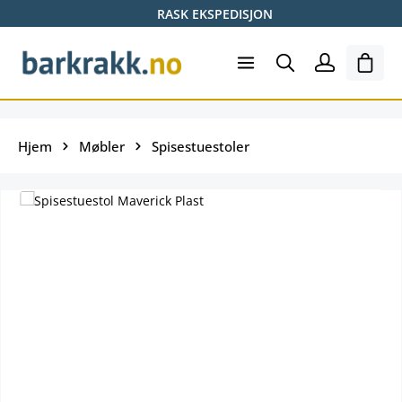
RASK EKSPEDISJON
Hopp til hovedinnhold
Hand
Hjem
Møbler
Spisestuestoler