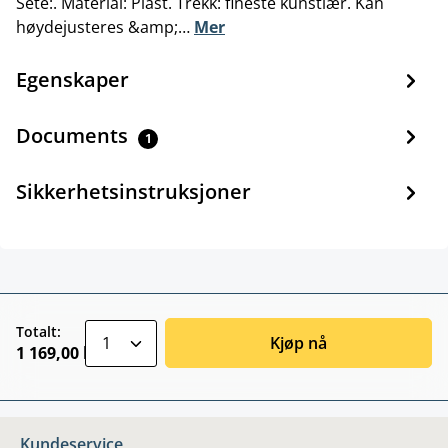
Sete:. Material: Plast. Trekk: fineste kunstlær. Kan
høydejusteres &amp;…
Mer
Egenskaper
Documents
1
Sikkerhetsinstruksjoner
zentheme.component.product.quantitySele
Totalt:
Kjøp nå
1 169,00 kr
Kundeservice