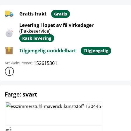
Gratis frakt
Gratis
Levering i løpet av få virkedager
(Pakkeservice)
Rask levering
Tilgjengelig umiddelbart
Tilgjengelig
152615301
Artikkelnummer:
Vis mer produktinformasjon
select
Farge:
svart
grå
grå