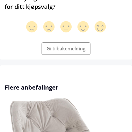
for ditt kjøpsvalg?
Gi tilbakemelding
Hopp over produktgalleri
Flere anbefalinger