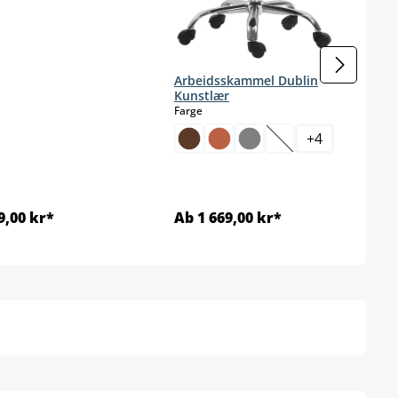
Arbeidsskammel Dublin
Kunstlær
select
Farge
+
4
(Dette alternativet e
9,00 kr*
Ab 1 669,00 kr*
Detaljer
Detaljer