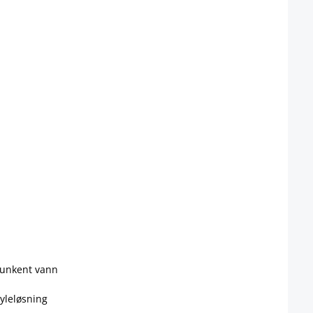
lunkent vann
pyleløsning