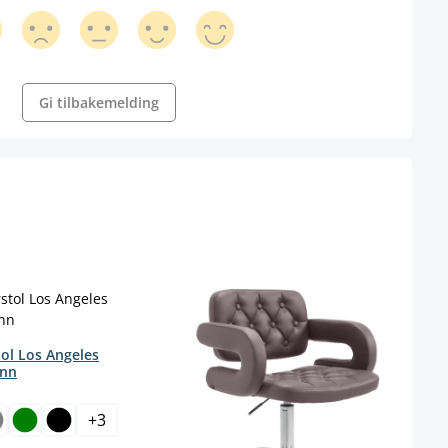
Gi tilbakemelding
ol Los Angeles
inn
ct
ig.)
+
3