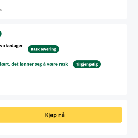
a
 virkedager
Rask levering
lært, det lønner seg å være rask
Tilgjengelig
ngi ønsket mengde eller bruk knappene 
Kjøp nå