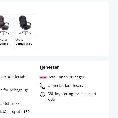
mørk grå
svart
k grå
svart
9,00 kr
2 099,00 kr
Tjenester
ener komfortabel
Betal innen 30 dager
Utmerket kundeservice
e for behagelige
SSL-kryptering for et sikkert
kjøp
t stofftrekk
 tåler opptil 130