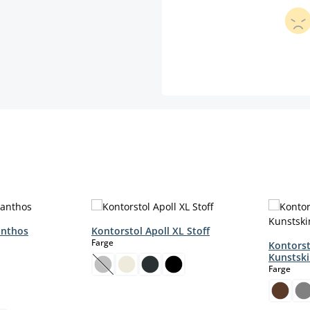
anthos
Kontorstol Apoll XL Stoff
select
Farge
Kontorst
Kunstsk
sele
Farge
(Dette alternativet er foreløpig ikke tilgjengel