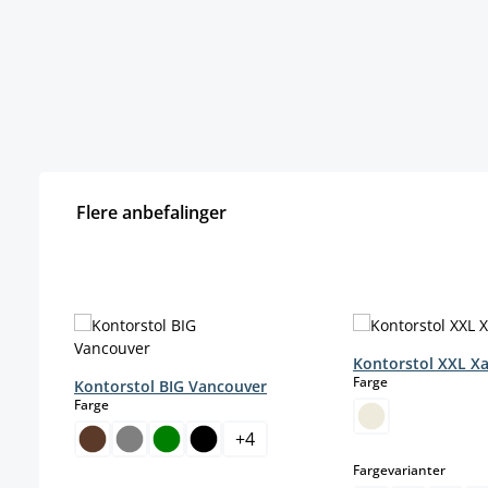
Flere anbefalinger
Hopp over produktgalleri
Kontorstol XXL X
select
Farge
Kontorstol BIG Vancouver
select
Farge
+
4
select
Fargevarianter