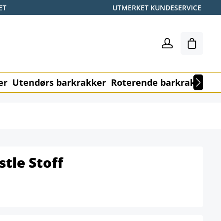
ET
UTMERKET KUNDESERVICE
Handle
er
Utendørs barkrakker
Roterende barkrakker
M
stle Stoff