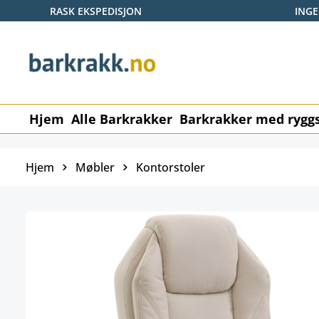
RASK EKSPEDISJON
ING
p til hovedinnhold
Hopp til søk
Gå til hovednavigasjon
Hjem
Alle Barkrakker
Barkrakker med ryggs
Hjem
Møbler
Kontorstoler