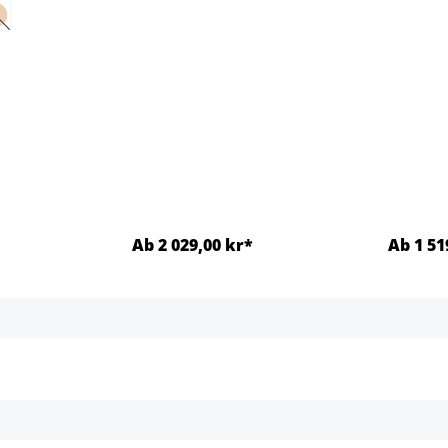
et er foreløpig ikke tilgjengelig.)
nativet er foreløpig ikke tilgjengelig.)
 alternativet er foreløpig ikke tilgjengelig.)
Dette alternativet er foreløpig ikke tilgjengelig.)
Ab 2 029,00 kr*
Ab 1 51
jer
Detaljer