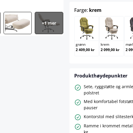
select
Farge:
krem
+1 mer
grønn
krem
grønn
krem
mør
2 409,00 kr
2 099,00 kr
2 09
Produkthøydepunkter
Sete, ryggstøtte og arml
polstret
Med komfortabel fotstøtt
pauser
Kontorstol med slitesterk
Ramme i krommet metall,
kg