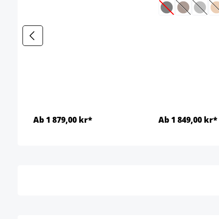
(Dette alternativ
(Dette alter
(Dette
(
Ab 1 879,00 kr*
Ab 1 849,00 kr*
Detaljer
Detal