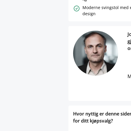
Moderne svingstol med e
design
J
g
o
M
Hvor nyttig er denne side
for ditt kjøpsvalg?