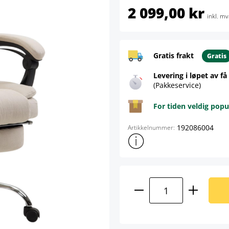
2 099,00 kr
inkl. mv
Gratis frakt
Gratis
Levering i løpet av få
(Pakkeservice)
For tiden veldig popu
192086004
Artikkelnummer:
Vis mer produktinformasjon
Produktmengde: A