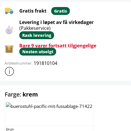
Gratis frakt
Gratis
Levering i løpet av få virkedager
(Pakkeservice)
Rask levering
Bare 9 varer fortsatt tilgjengelige
Nesten utsolgt
191810104
Artikkelnummer:
Vis mer produktinformasjon
select
Farge:
krem
brun
brun