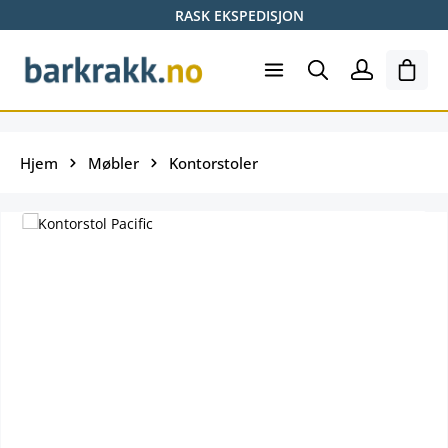
RASK EKSPEDISJON
Hopp til hovedinnhold
Hand
Hjem
Møbler
Kontorstoler