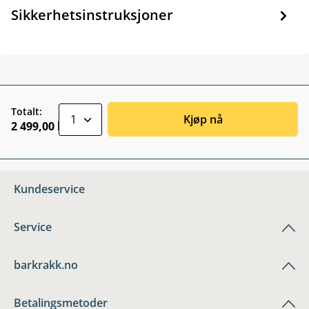
Sikkerhetsinstruksjoner
zentheme.component.product.quantitySele
Totalt:
Kjøp nå
2 499,00 kr
Kundeservice
Service
barkrakk.no
Betalingsmetoder