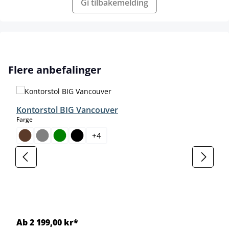
Gi tilbakemelding
Hopp over produktgalleri
Flere anbefalinger
Kontorstol BIG Vancouver
select
Farge
+
4
Ab 2 199,00 kr*