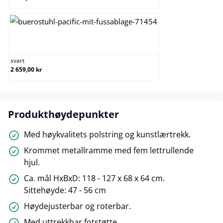
svart
svart
2 659,00 kr
Produkthøydepunkter
Med høykvalitets polstring og kunstlærtrekk.
Krommet metallramme med fem lettrullende
hjul.
Ca. mål HxBxD: 118 - 127 x 68 x 64 cm.
Sittehøyde: 47 - 56 cm
Høydejusterbar og roterbar.
Med uttrekkbar fotstøtte.