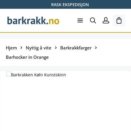
RASK EKSPEDISJON
Hopp til hovedinnhold
Hand
Hjem
Nyttig å vite
Barkrakkfarger
Barhocker in Orange