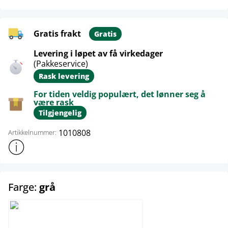
Gratis frakt
Gratis
Levering i løpet av få virkedager
(Pakkeservice)
Rask levering
For tiden veldig populært, det lønner seg å
være rask
Tilgjengelig
1010808
Artikkelnummer:
Vis mer produktinformasjon
select
Farge:
grå
grå