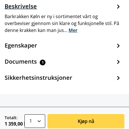
Beskrivelse
Barkrakken Køln er ny i sortimentet vårt og
overbeviser gjennom sin klare og funksjonelle stil. På
denne krakken kan man jus…
Mer
Egenskaper
Documents
1
Sikkerhetsinstruksjoner
zentheme.component.product.quantitySele
Totalt:
Kjøp nå
1 359,00 kr